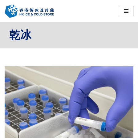
Skip
to
乾冰
content