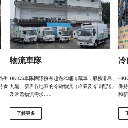
物流車隊
冷
品生
HKICS車隊團隊擁有超過25輛冷藏車，服務港島、
HK
時食
九龍、新界各地區的冷鏈物流（冷藏及冷凍配送）
保持
及常溫物流需求…..
和新
了解更多